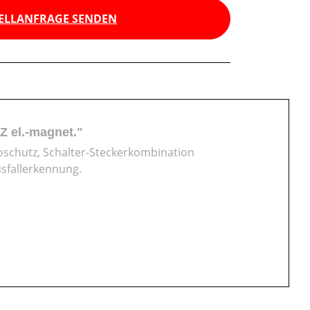
ELLANFRAGE SENDEN
Z el.-magnet."
oschutz, Schalter-Steckerkombination
sfallerkennung.