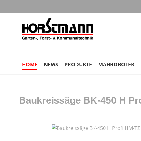
m Hauptinhalt springen
Zur Suche springen
Zur Hauptnavigation springen
HOME
NEWS
PRODUKTE
MÄHROBOTER
Baukreissäge BK-450 H Pro
Bildergalerie überspringen