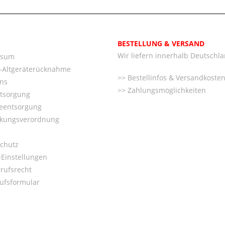
BESTELLUNG & VERSAND
Wir liefern innerhalb Deutschl
ssum
o-Altgeräterücknahme
Bestellinfos & Versandkoste
ns
Zahlungsmöglichkeiten
ntsorgung
ieentsorgung
kungsverordnung
chutz
Einstellungen
rufsrecht
ufsformular