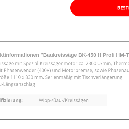
BEST
ktinformationen "Baukreissäge BK-450 H Profi HM-T
issäge mit Spezial-Kreissägenmotor ca. 2800 U/min, Therm
it Phasenwender (400V) und Motorbremse, sowie Phasenau
röße 1110 x 830 mm. Serienmäßig mit Tischverlängerung
u-Längsanschlag
ifizierung:
Wipp-/Bau-/Kreissägen