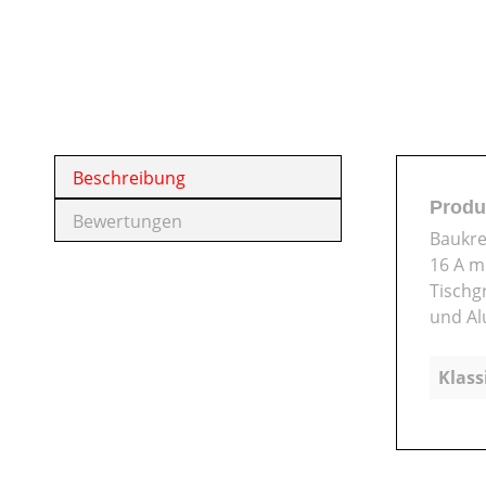
Beschreibung
Produ
Bewertungen
Baukre
16 A m
Tischg
und Al
Klass