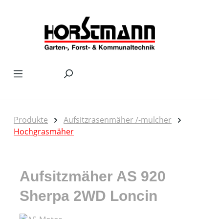
Zum Hauptinhalt springen
Produkte
Aufsitzrasenmäher /-mulcher
Hochgrasmäher
Aufsitzmäher AS 920
Sherpa 2WD Loncin