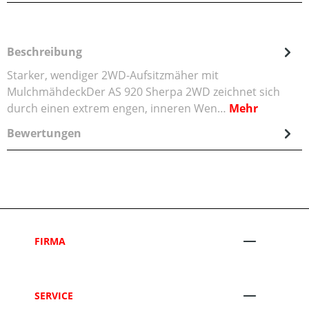
Beschreibung
Starker, wendiger 2WD-Aufsitzmäher mit
MulchmähdeckDer AS 920 Sherpa 2WD zeichnet sich
durch einen extrem engen, inneren Wen…
Mehr
Bewertungen
FIRMA
SERVICE