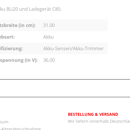
Akku BLi20 und Ladegerät C80.
tsbreite (in cm):
31.00
ebsart:
Akku
ifizierung:
Akku-Sensen/Akku-Trimmer
pannung (in V):
36.00
BESTELLUNG & VERSAND
Wir liefern innerhalb Deutschl
ssum
o-Altgeräterücknahme