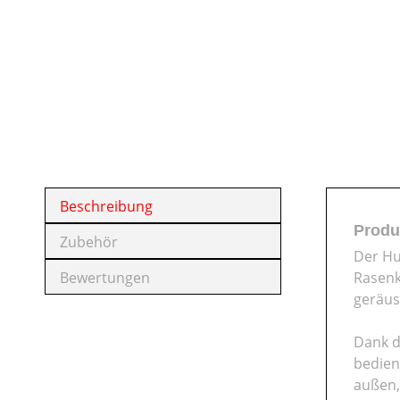
Beschreibung
Produ
Zubehör
Der Hu
Bewertungen
Rasenk
geräus
Dank d
bedien
außen,