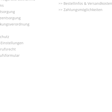
Bestellinfos & Versandkoste
ns
Zahlungsmöglichkeiten
ntsorgung
ieentsorgung
kungsverordnung
chutz
Einstellungen
rufsrecht
ufsformular