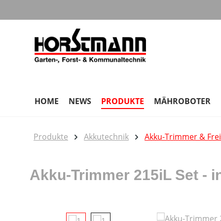
m Hauptinhalt springen
Zur Suche springen
Zur Hauptnavigation springen
HOME
NEWS
PRODUKTE
MÄHROBOTER
Produkte
Akkutechnik
Akku-Trimmer & Fre
Akku-Trimmer 215iL Set - i
Bildergalerie überspringen