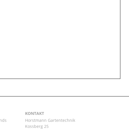
KONTAKT
ands
Horstmann Gartentechnik
Kossberg 25