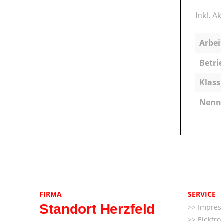
Inkl. 
Arbei
Betri
Klass
Nenns
FIRMA
SERVICE
Standort Herzfeld
Impre
Elektr