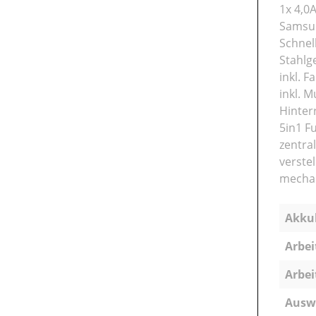
1x 4,0
Samsun
Schnel
Stahlg
inkl. 
inkl. M
Hinter
5in1 F
zentra
verste
mechan
Akkuk
Arbei
Arbei
Ausw