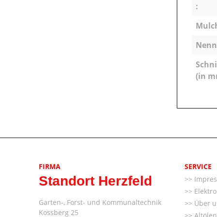
:
Mulc
Nenns
Schn
(in m
FIRMA
SERVICE
Standort Herzfeld
Impre
Elektr
Garten-, Forst- und Kommunaltechnik
Über u
Kossberg 25
Altöle