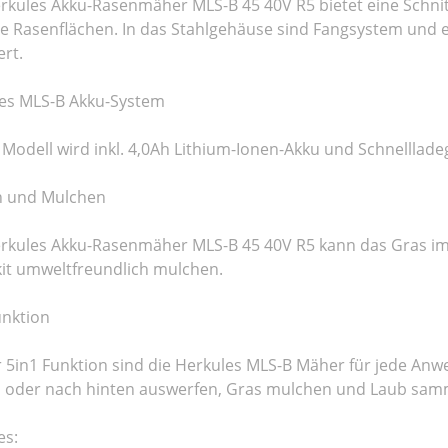
rkules Akku-Rasenmäher MLS-B 45 40V R5 bietet eine Schnit
e Rasenflächen. In das Stahlgehäuse sind Fangsystem und e
ert.
es MLS-B Akku-System
 Modell wird inkl. 4,0Ah Lithium-Ionen-Akku und Schnellladeg
n und Mulchen
rkules Akku-Rasenmäher MLS-B 45 40V R5 kann das Gras im
it umweltfreundlich mulchen.
unktion
r 5in1 Funktion sind die Herkules MLS-B Mäher für jede An
ch oder nach hinten auswerfen, Gras mulchen und Laub sam
es: