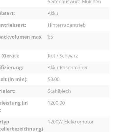
Seitenauswurf, Mulchen
ebsart:
Akku
ntriebsart:
Hinterradantrieb
sackvolumen max
65
 (Gerät):
Rot / Schwarz
ifizierung:
Akku-Rasenmäher
eit (in min):
50.00
ialart:
Stahlblech
leistung (in
1200.00
:
rtyp
1200W-Elektromotor
tellerbezeichnung)