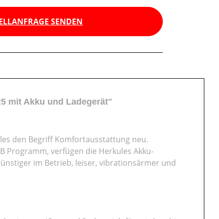
ELLANFRAGE SENDEN
5 mit Akku und Ladegerät"
kules den Begriff Komfortausstattung neu.
B Programm, verfügen die Herkules Akku-
nstiger im Betrieb, leiser, vibrationsärmer und