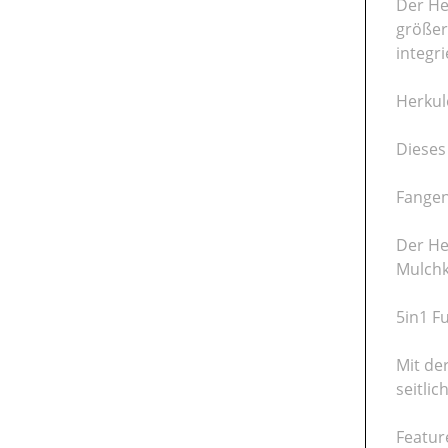
Der He
größer
integri
Herkul
Dieses
Fange
Der He
Mulchk
5in1 F
Mit de
seitli
Featur