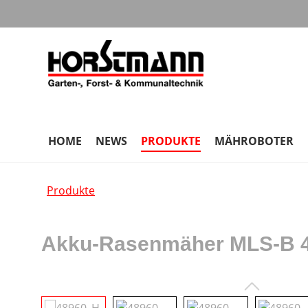
m Hauptinhalt springen
Zur Suche springen
Zur Hauptnavigation springen
HOME
NEWS
PRODUKTE
MÄHROBOTER
Produkte
Akku-Rasenmäher MLS-B 45
Bildergalerie überspringen