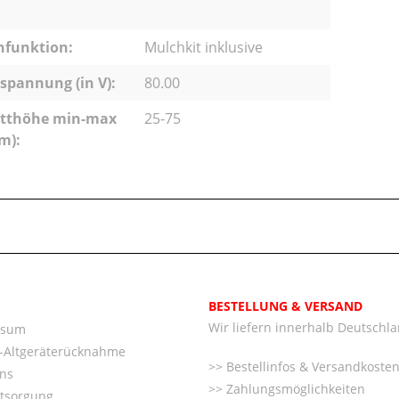
hfunktion:
Mulchkit inklusive
pannung (in V):
80.00
itthöhe min-max
25-75
m):
BESTELLUNG & VERSAND
Wir liefern innerhalb Deutschl
ssum
o-Altgeräterücknahme
Bestellinfos & Versandkoste
ns
Zahlungsmöglichkeiten
ntsorgung