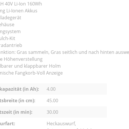
AH 40V Li-Ion 160Wh
g Li-Ionen Akkus
lladegerät
ehäuse
Fangsystem
ulch-Kit
radantrieb
unktion: Gras sammeln, Gras seitlich und nach hinten aus
le Höhenverstellung
llbarer und klappbarer Holm
ische Fangkorb-Voll Anzeige
apazität (in Ah):
4.00
tsbreite (in cm):
45.00
tszeit (in min):
30.00
urfart:
Heckauswurf,