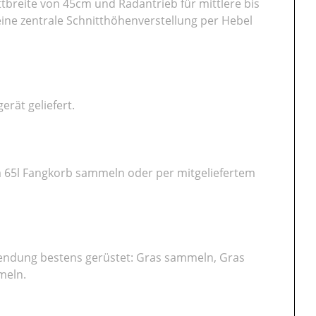
tbreite von 45cm und Radantrieb für mittlere bis
ine zentrale Schnitthöhenverstellung per Hebel
erät geliefert.
 65l Fangkorb sammeln oder per mitgeliefertem
wendung bestens gerüstet: Gras sammeln, Gras
meln.