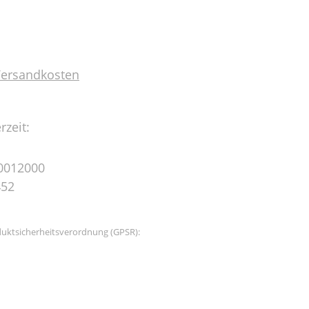
 Versandkosten
rzeit:
0012000
452
uktsicherheitsverordnung (GPSR):