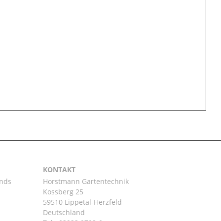
KONTAKT
ands
Horstmann Gartentechnik
Kossberg 25
59510 Lippetal-Herzfeld
n
Deutschland