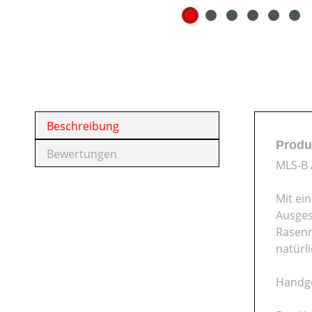
Beschreibung
Produ
Bewertungen
MLS-B 
Mit ei
Ausges
Rasenm
natürl
Handge