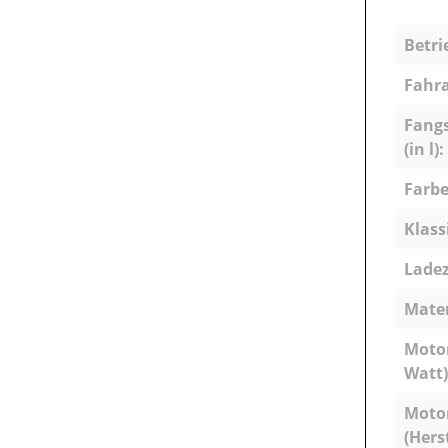
Betri
Fahra
Fang
(in l):
Farbe
Klass
Ladez
Mater
Motor
Watt)
Moto
(Hers