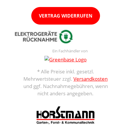
VERTRAG WIDERRUFEN
Ein Fachhändler von
* Alle Preise inkl. gesetzl.
Mehrwertsteuer zzgl.
Versandkosten
und ggf. Nachnahmegebühren, wenn
nicht anders angegeben.