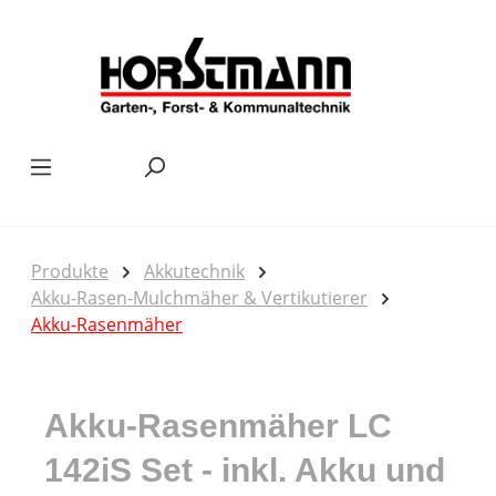
Zum Hauptinhalt springen
Produkte
Akkutechnik
Akku-Rasen-Mulchmäher & Vertikutierer
Akku-Rasenmäher
Akku-Rasenmäher LC
142iS Set - inkl. Akku und