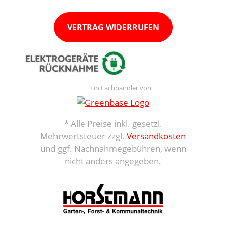
VERTRAG WIDERRUFEN
Ein Fachhändler von
* Alle Preise inkl. gesetzl.
Mehrwertsteuer zzgl.
Versandkosten
und ggf. Nachnahmegebühren, wenn
nicht anders angegeben.