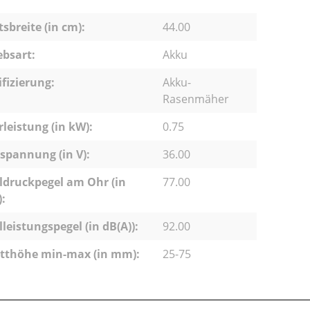
tsbreite (in cm):
44.00
ebsart:
Akku
ifizierung:
Akku-
Rasenmäher
leistung (in kW):
0.75
pannung (in V):
36.00
ldruckpegel am Ohr (in
77.00
):
lleistungspegel (in dB(A)):
92.00
tthöhe min-max (in mm):
25-75