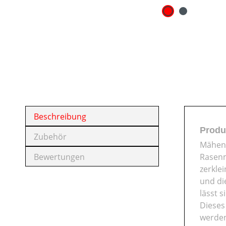
Beschreibung
Produ
Zubehör
Mähen 
Bewertungen
Rasenm
zerkle
und di
lässt 
Dieses
werden