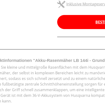
Inklusive Montageserv
BEST
ktinformationen "Akku-Rasenmäher LB 144i - Grund
Sie kleine und mittelgroße Rasenflächen mit dem Husqvarn
äher, der selbst in komplexen Bereichen leicht zu manövrie
inert, sodass es sich schnell zersetzt und zu einem natürlic
e fußbetätigte zentrale Schnitthöheneinstellung sorgen f
sich der Griff schnell zusammenklappen, um eine intelligent
 Gerät ist mit dem 36-V-Akkusystem von Husqvarna kompatibe
 kann.