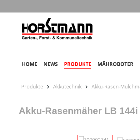
m Hauptinhalt springen
Zur Suche springen
Zur Hauptnavigation springen
HOME
NEWS
PRODUKTE
MÄHROBOTER
Produkte
Akkutechnik
Akku-Rasen-Mulchmä
Akku-Rasenmäher LB 144i 
Bildergalerie überspringen