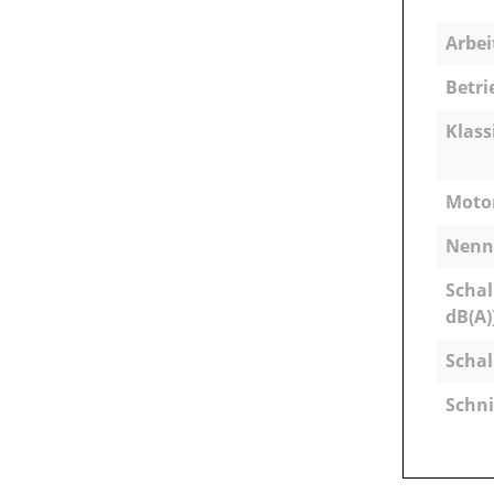
Arbei
Betri
Klass
Motor
Nenns
Schal
dB(A)
Schal
Schni