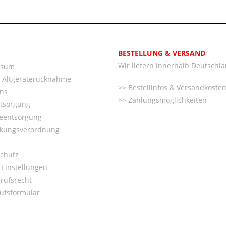
BESTELLUNG & VERSAND
Wir liefern innerhalb Deutschl
ssum
o-Altgeräterücknahme
Bestellinfos & Versandkoste
ns
Zahlungsmöglichkeiten
ntsorgung
ieentsorgung
kungsverordnung
chutz
Einstellungen
rufsrecht
ufsformular