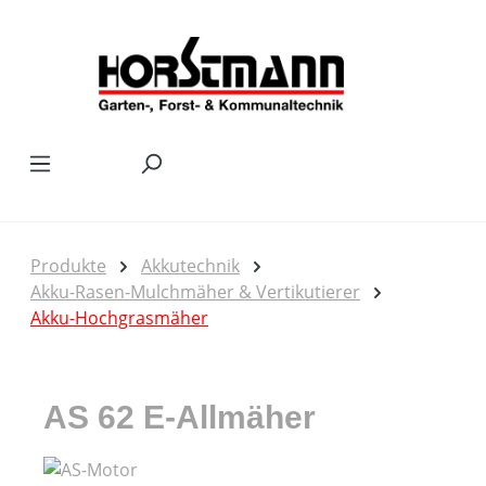
Zum Hauptinhalt springen
Produkte
Akkutechnik
Akku-Rasen-Mulchmäher & Vertikutierer
Akku-Hochgrasmäher
AS 62 E-Allmäher