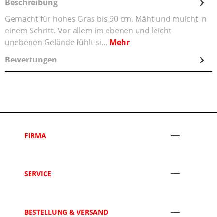
Beschreibung
Gemacht für hohes Gras bis 90 cm. Mäht und mulcht in
einem Schritt. Vor allem im ebenen und leicht
unebenen Gelände fühlt si…
Mehr
Bewertungen
FIRMA
SERVICE
BESTELLUNG & VERSAND